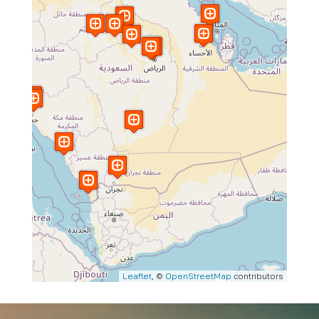
Leaflet
, ©
OpenStreetMap
contributors