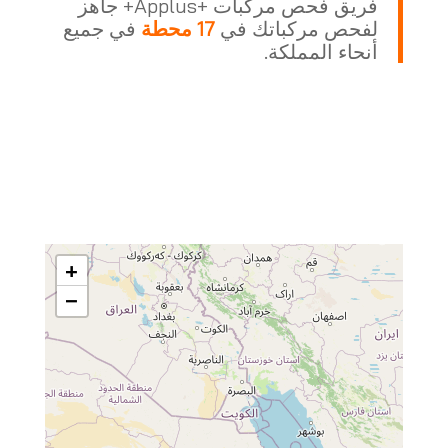
فريق فحص مركبات +Applus+ جاهز
لفحص مركباتك في
17 محطة
في جميع
أنحاء المملكة.
+
−